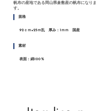
帆布の産地である岡山県倉敷産の帆布になりま
す。
規格
92ｃｍ×25ｍ乱 厚み：1ｍｍ 国産
素材
表面：綿100％